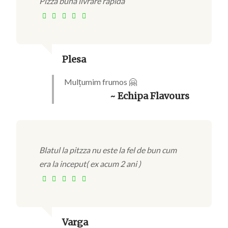
Pizza buna livrare rapida
Plesa
Mulțumim frumos 🤗
~ Echipa Flavours
Blatul la pitzza nu este la fel de bun cum
era la inceput( ex acum 2 ani )
Varga