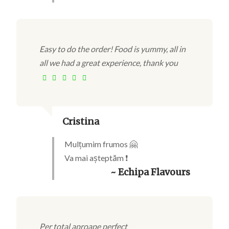
Easy to do the order! Food is yummy, all in
all we had a great experience, thank you
Cristina
Mulțumim frumos 🤗
Va mai așteptăm ❗
~ Echipa Flavours
Per total aproape perfect