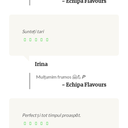
~ Echipa Flavours
Sunteți tari
Irina
Mulțumim frumos 🤗💪🍕
~ Echipa Flavours
Perfect și tot timpul proaspăt.