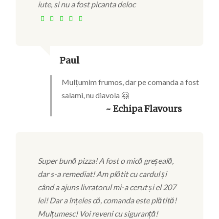
iute, si nu a fost picanta deloc
Paul
Mulțumim frumos, dar pe comanda a fost
salami, nu diavola 🤗
~ Echipa Flavours
Super bună pizza! A fost o mică greșeală,
dar s-a remediat! Am plătit cu cardul și
când a ajuns livratorul mi-a cerut și el 207
lei! Dar a înțeles că, comanda este plătită!
Mulțumesc! Voi reveni cu siguranță!