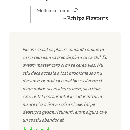
Mulțumim frumos 🤗
~ Echipa Flavours
Nu am reusit sa plasez comanda online pt
ca nu reuseam sa trec de plata cu cardul. Eu
aveam master card si mi se cerea visa. Nu
stiu daca aceasta a fost problema sau nu
dar am renuntat sa o mai iau cu livrare si
plata online si am ales sa merg sa o ridic.
Am cautat restaurantul in zadar intrucat
nu are nici o firma scrisa nicaieri si pe
deasupra geamuri fumuri , eram sigura ca e
un spatiu abandonat.