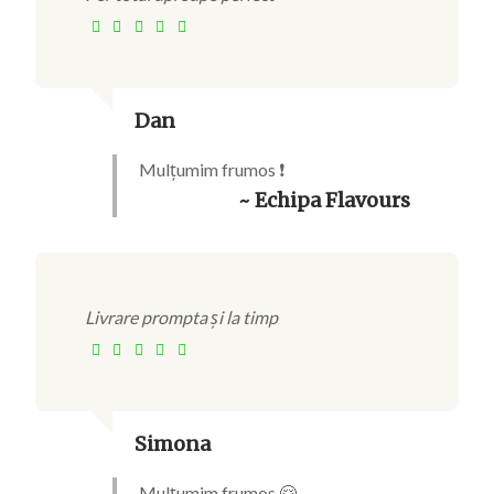
Dan
Mulțumim frumos ❗
~ Echipa Flavours
Livrare prompta și la timp
Simona
Mulțumim frumos 🤗