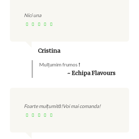
Nici una
Cristina
Mulțumim frumos ❗
~ Echipa Flavours
Foarte mulțumită!Voi mai comanda!