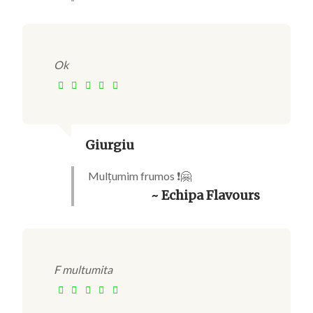
Ok
Giurgiu
Mulțumim frumos ❗🤗
~ Echipa Flavours
F multumita