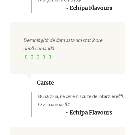
~ Echipa Flavours
Dezamăgită de data asta am stat 2 ore
după comandă
Carste
Bună ziua, ne cerem scuze de întârziere😔.
O zi frumoasă ❗
~ Echipa Flavours